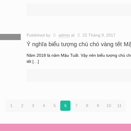
Published by
admin
at
22 Tháng 9, 2017
Ý nghĩa biểu tượng chú chó vàng tết M
Năm 2018 là năm Mậu Tuất. Vậy nên biểu tượng chú chó 
tết
[…]
1
2
3
4
5
6
7
8
9
10
11