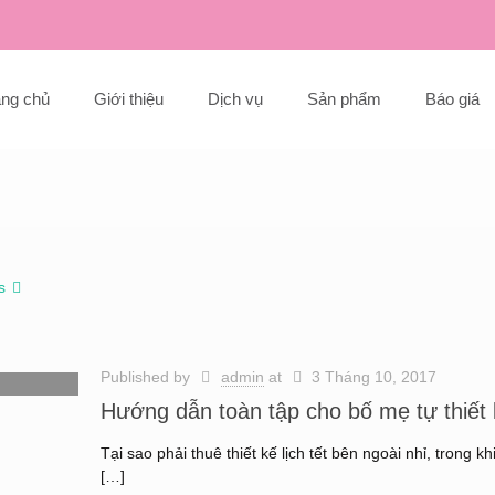
ang chủ
Giới thiệu
Dịch vụ
Sản phẩm
Báo giá
s
Published by
admin
at
3 Tháng 10, 2017
Hướng dẫn toàn tập cho bố mẹ tự thiết k
Tại sao phải thuê thiết kế lịch tết bên ngoài nhỉ, tro
[…]