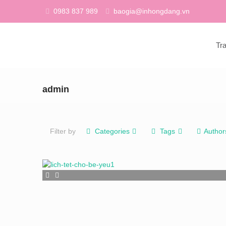
0983 837 989
baogia@inhongdang.vn
Tr
admin
Filter by
Categories
Tags
Author