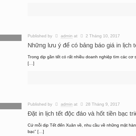
Published by
admin
at
2 Tháng 10, 2017
Những lưu ý để có bảng báo giá in lịch t
Trong dịp gần tết có rất nhiều doanh nghiệp tìm các cơ s
[…]
Published by
admin
at
28 Tháng 9, 2017
Đặt in lịch tết độc đáo và hốt tiền bạc tr
Cứ mỗi dịp Tết đến Xuân về, nhu cầu về những mặt hàng l
bạc”
[…]