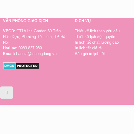
VĂN PHÒNG GIAO DỊCH
DỊCH VỤ
VPGD:
CT1A Iris Garden 30 Trần
Thiết kế lịch theo yêu cầu
Hữu Dực, Phường Từ Liêm, TP Hà
Thiết kế lịch độc quyền
Nội
In lịch tết chất lượng cao
Hotline:
0983.837.989
In lịch tết giá rẻ
Email:
baogia@inhongdang.vn
Báo giá in lịch tết